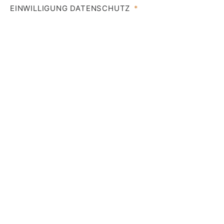
EINWILLIGUNG DATENSCHUTZ
HIERMIT ERKLÄRST DU DOCH EINVERSTANDEN,
DASS DEINE DATEN IM RAHMEN DER BEARBEITUNG
DEINER ANFRAGE VON UNS VERARBEITET WERDEN
DÜRFEN. WEITERE INFORMATIONEN ZUM
DATENSCHUTZ FINDEST DU UNTER:
DATENSCHUTZ SON JULIANA
ABSCHICKEN
ALTERNATIVE: