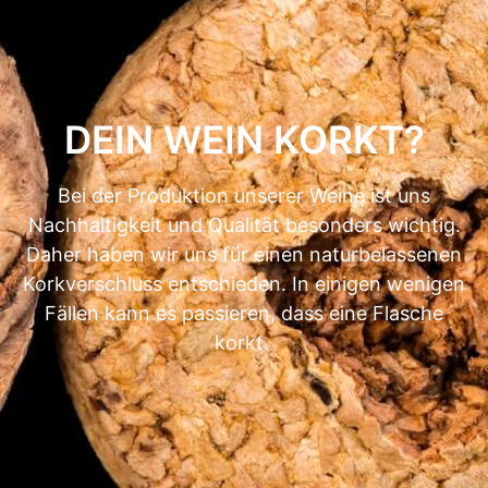
DEIN WEIN KORKT?
Bei der Produktion unserer Weine ist uns
Nachhaltigkeit und Qualität besonders wichtig.
Daher haben wir uns für einen naturbelassenen
Korkverschluss entschieden. In einigen wenigen
Fällen kann es passieren, dass eine Flasche
korkt.