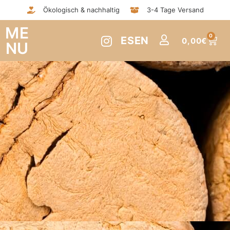
Ökologisch & nachhaltig
3-4 Tage Versand
ME
0
ES
EN
0,00
€
NU