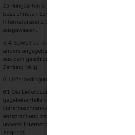
Zahlungsarten sind unter einer entsprechend
bezeichneten Schaltfläche auf unserer
Internetpräsenz oder im jeweiligen Angebot
ausgewiesen.
5.4. Soweit bei den einzelnen Zahlungsarten nicht
anders angegeben, sind die Zahlungsansprüche
aus dem geschlossenen Vertrag sofort zur
Zahlung fällig.
6. Lieferbedingungen
6.1. Die Lieferbedingungen, der Liefertermin sowie
gegebenenfalls bestehende
Lieferbeschränkungen finden sich unter einer
entsprechend bezeichneten Schaltfläche auf
unserer Internetpräsenz oder im jeweiligen
Angebot.