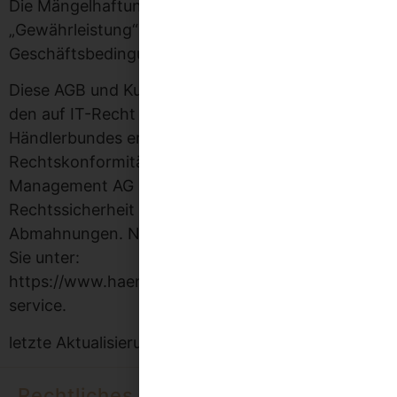
Die Mängelhaftung richtet sich nach der Regelung
„Gewährleistung“ in unseren Allgemeinen
Geschäftsbedingungen (Teil I).
Diese AGB und Kundeninformationen wurden von
den auf IT-Recht spezialisierten Juristen des
Händlerbundes erstellt und werden permanent auf
Rechtskonformität geprüft. Die Händlerbund
Management AG garantiert für die
Rechtssicherheit der Texte und haftet im Falle von
Abmahnungen. Nähere Informationen dazu finden
Sie unter:
https://www.haendlerbund.de/de/leistungen/rechtss
service.
letzte Aktualisierung: 27.10.2020
Rechtliches