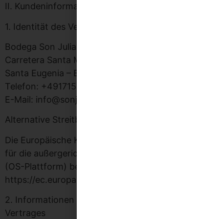
II. Kundeninformationen
1. Identität des Verkäufers
Bodega Son Juliana, S.L.
Carretera Santa Maria a Sencelles km 7,2 07142
Santa Eugenia – Baleares, Mallorca Spanien
Telefon: +491715647756
E-Mail: info@sonjuliana.de
Alternative Streitbeilegung:
Die Europäische Kommission stellt eine Plattform
für die außergerichtliche Online-Streitbeilegung
(OS-Plattform) bereit, aufrufbar unter
https://ec.europa.eu/odr.
2. Informationen zum Zustandekommen des
Vertrages