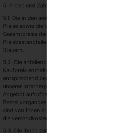
5. Preise und Zahlungsmodalitäten
5.1. Die in den jeweiligen Angeboten angeführten
Preise sowie die Versandkosten stellen
Gesamtpreise dar. Sie beinhalten alle
Preisbestandteile einschließlich aller anfallenden
Steuern.
5.2. Die anfallenden Versandkosten sind nicht im
Kaufpreis enthalten. Sie sind über eine
entsprechend bezeichnete Schaltfläche auf
unserer Internetpräsenz oder im jeweiligen
Angebot aufrufbar, werden im Laufe des
Bestellvorganges gesondert ausgewiesen und
sind von Ihnen zusätzlich zu tragen, soweit nicht
die versandkostenfreie Lieferung zugesagt ist.
5.3. Die Ihnen zur Verfügung stehenden