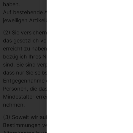
haben.
Auf bestehende Altersbeschränkungen wird in der
jeweiligen Artikelbeschreibung hingewiesen.
(2) Sie versichern mit Absenden Ihrer Bestellung,
das gesetzlich vorgeschriebene Mindestalter
erreicht zu haben und dass Ihre Angaben
bezüglich Ihres Namens und Ihrer Adresse richtig
sind. Sie sind verpflichtet, dafür Sorge zu tragen,
dass nur Sie selbst oder solche von Ihnen zur
Entgegennahme der Lieferung ermächtigte
Personen, die das gesetzlich vorgeschriebene
Mindestalter erreicht haben, die Ware in Empfang
nehmen.
(3) Soweit wir aufgrund der gesetzlichen
Bestimmungen verpflichtet sind, eine