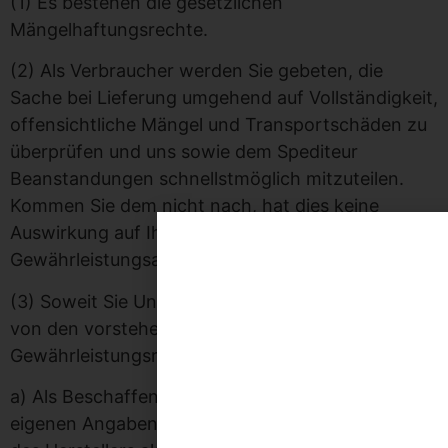
(1) Es bestehen die gesetzlichen
Mängelhaftungsrechte.
(2) Als Verbraucher werden Sie gebeten, die
Sache bei Lieferung umgehend auf Vollständigkeit,
offensichtliche Mängel und Transportschäden zu
überprüfen und uns sowie dem Spediteur
Beanstandungen schnellstmöglich mitzuteilen.
Kommen Sie dem nicht nach, hat dies keine
Auswirkung auf Ihre gesetzlichen
Gewährleistungsansprüche.
(3) Soweit Sie Unternehmer sind, gilt abweichend
von den vorstehenden
Gewährleistungsregelungen:
a) Als Beschaffenheit der Sache gelten nur unsere
eigenen Angaben und die Produktbeschreibung