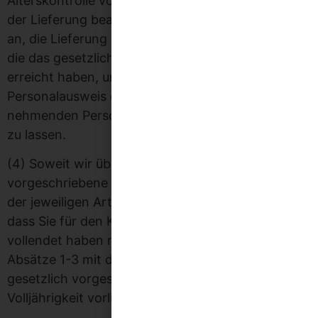
Alterskontrolle vorzunehmen, weisen wir den mit
der Lieferung beauftragten Logistikdienstleister
an, die Lieferung nur an Personen zu übergeben,
die das gesetzlich vorgeschriebene Mindestalter
erreicht haben, und sich im Zweifelsfall den
Personalausweis der die Ware in Empfang
nehmenden Person zur Alterskontrolle vorzeigen
zu lassen.
(4) Soweit wir über das gesetzlich
vorgeschriebene Mindestalter hinausgehend in
der jeweiligen Artikelbeschreibung ausweisen,
dass Sie für den Kauf der Ware das 18. Lebensjahr
vollendet haben müssen, gelten vorstehende
Absätze 1-3 mit der Maßgabe, dass anstelle des
gesetzlich vorgeschriebenen Mindestalters
Volljährigkeit vorliegen muss.