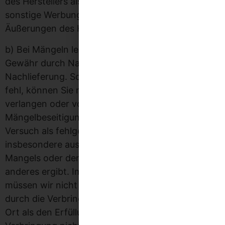
des Herstellers als vereinbart, nicht jedoch
sonstige Werbung, öffentliche Anpreisungen und
Äußerungen des Herstellers.
b) Bei Mängeln leisten wir nach unserer Wahl
Gewähr durch Nachbesserung oder
Nachlieferung. Schlägt die Mangelbeseitigung
fehl, können Sie nach Ihrer Wahl Minderung
verlangen oder vom Vertrag zurücktreten. Die
Mängelbeseitigung gilt nach erfolglosem zweiten
Versuch als fehlgeschlagen, wenn sich nicht
insbesondere aus der Art der Sache oder des
Mangels oder den sonstigen Umständen etwas
anderes ergibt. Im Falle der Nachbesserung
müssen wir nicht die erhöhten Kosten tragen, die
durch die Verbringung der Ware an einen anderen
Ort als den Erfüllungsort entstehen, sofern die