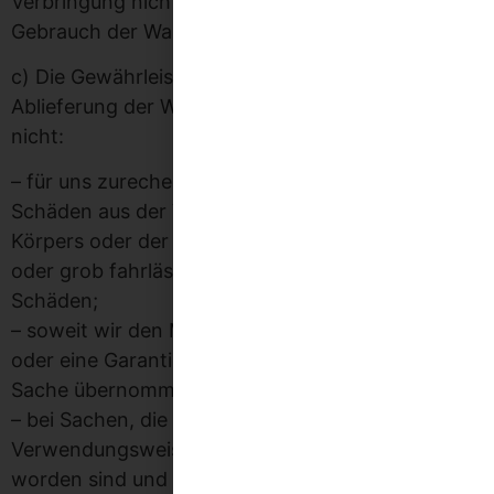
Verbringung nicht dem bestimmungsgemäßen
Gebrauch der Ware entspricht.
c) Die Gewährleistungsfrist beträgt ein Jahr ab
Ablieferung der Ware. Die Fristverkürzung gilt
nicht:
– für uns zurechenbare schuldhaft verursachte
Schäden aus der Verletzung des Lebens, des
Körpers oder der Gesundheit und bei vorsätzlich
oder grob fahrlässig verursachten sonstigen
Schäden;
– soweit wir den Mangel arglistig verschwiegen
oder eine Garantie für die Beschaffenheit der
Sache übernommen haben;
– bei Sachen, die entsprechend ihrer üblichen
Verwendungsweise für ein Bauwerk verwendet
worden sind und dessen Mangelhaftigkeit