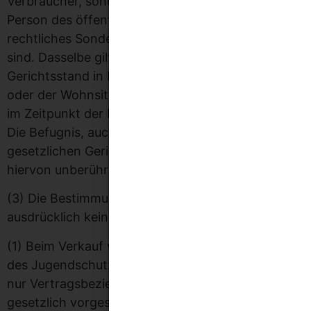
Verbraucher, sondern Kaufmann, juristische
Person des öffentlichen Rechts oder öffentlich-
rechtliches Sondervermögen
sind. Dasselbe gilt, wenn Sie keinen allgemeinen
Gerichtsstand in Deutschland oder der EU haben
oder der Wohnsitz oder gewöhnliche Aufenthalt
im Zeitpunkt der Klageerhebung nicht bekannt ist.
Die Befugnis, auch das Gericht an einem anderen
gesetzlichen Gerichtsstand anzurufen, bleibt
hiervon unberührt.
(3) Die Bestimmungen des UN-Kaufrechts finden
ausdrücklich keine Anwendung. § 6 Jugendschutz
(1) Beim Verkauf von Ware, die den Regelungen
des Jugendschutzgesetzes unterfällt, gehen wir
nur Vertragsbeziehungen mit Kunden ein, die das
gesetzlich vorgeschriebene Mindestalter erreicht