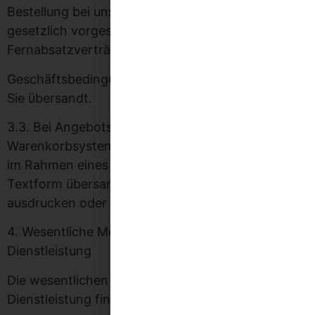
Bestellung bei uns werden die Bestelldaten, die
gesetzlich vorgeschriebenen Informationen bei
Fernabsatzverträgen und die Allgemeinen
Geschäftsbedingungen nochmals per E-Mail an
Sie übersandt.
3.3. Bei Angebotsanfragen außerhalb des Online-
Warenkorbsystems erhalten Sie alle Vertragsdaten
im Rahmen eines verbindlichen Angebotes in
Textform übersandt, z.B. per E-Mail, welche Sie
ausdrucken oder elektronisch sichern können.
4. Wesentliche Merkmale der Ware oder
Dienstleistung
Die wesentlichen Merkmale der Ware und/oder
Dienstleistung finden sich im jeweiligen Angebot.