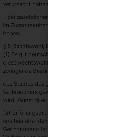
verursacht haben;
– bei gesetzlichen Rückgriffsansprüchen, die Sie
im Zusammenhang mit Mängelrechten gegen uns
haben.
§ 5 Rechtswahl, Erfüllungsort, Gerichtsstand
(1) Es gilt deutsches Recht. Bei Verbrauchern gilt
diese Rechtswahl nur, soweit hierdurch der durch
zwingende Bestimmungen des Rechts
des Staates des gewöhnlichen Aufenthaltes des
Verbrauchers gewährte Schutz nicht entzogen
wird (Günstigkeitsprinzip).
(2) Erfüllungsort für alle Leistungen aus den mit
uns bestehenden Geschäftsbeziehungen sowie
Gerichtsstand ist unser Sitz, soweit Sie nicht