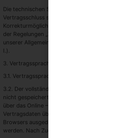
Die technischen Schritte zum Vertragsschluss, der
Vertragsschluss selbst und die
Korrekturmöglichkeiten erfolgen nach Maßgabe
der Regelungen „Zustandekommen des Vertrages“
unserer Allgemeinen Geschäftsbedingungen (Teil
I.).
3. Vertragssprache, Vertragstextspeicherung
3.1. Vertragssprache ist deutsch .
3.2. Der vollständige Vertragstext wird von uns
nicht gespeichert. Vor Absenden der Bestellung
über das Online – Warenkorbsystem können die
Vertragsdaten über die Druckfunktion des
Browsers ausgedruckt oder elektronisch gesichert
werden. Nach Zugang der